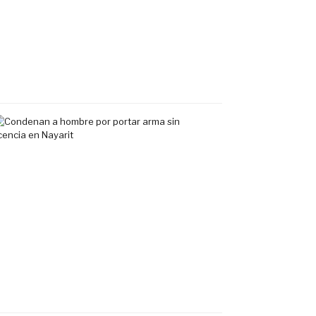
uso
exclusivo
en
Tepic
7
agosto,
2026
Condenan
a
hombre
por
portar
arma
sin
licencia
en
Nayarit
7
agosto,
2026