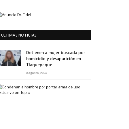
ULTIMAS NOTICIAS
Detienen a mujer buscada por
homicidio y desaparición en
Tlaquepaque
8 agosto, 2026
Condenan
a
hombre
por
portar
arma
de