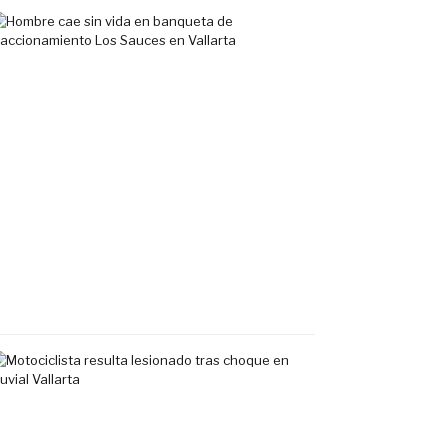
Hombre
cae
sin
vida
en
banqueta
de
fraccionamiento
Los
Sauces
en
Vallarta
7
agosto,
2026
Motociclista
resulta
lesionado
tras
choque