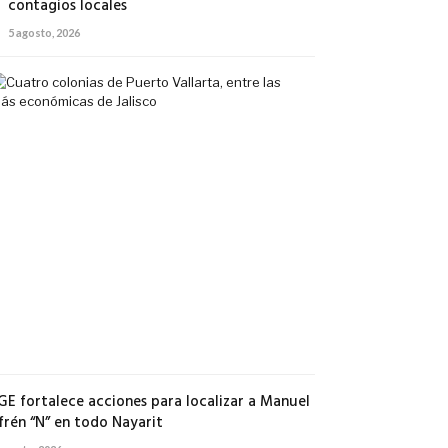
contagios locales
5 agosto, 2026
Cuatro
colonias
de
Puerto
Vallarta,
entre
las
más
económicas
de
Jalisco
5
agosto,
2026
GE fortalece acciones para localizar a Manuel
frén “N” en todo Nayarit