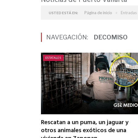
Noticias de Puerto Vallarta
»
Página de inicio
Entradas 
USTED ESTÁ EN:
NAVEGACIÓN:
DECOMISO
ESTATALES
Rescatan a un puma, un jaguar y
otros animales exóticos de una