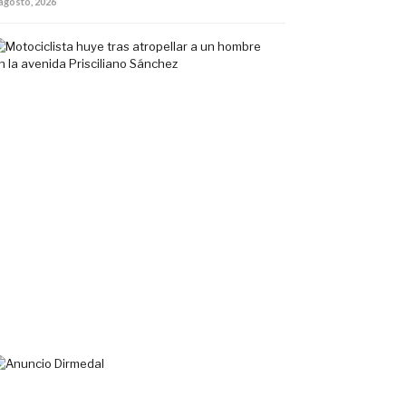
 agosto, 2026
Motociclista
huye
tras
atropellar
a
un
hombre
en
la
avenida
Prisciliano
Sánchez
5
agosto,
2026