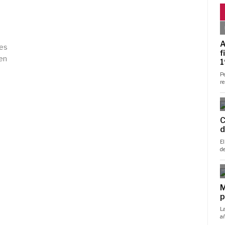
nes
 en