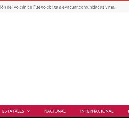
Erupción del Volcán de Fuego obliga a evacuar comunidades y mantiene en alerta a Guatemala
ESTATALES
NACIONAL
INTERNACIONAL