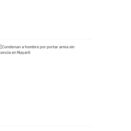
exclusivo
en
Tepic
7
agosto,
2026
Condenan
a
hombre
por
portar
arma
sin
licencia
en
Nayarit
7
agosto,
2026