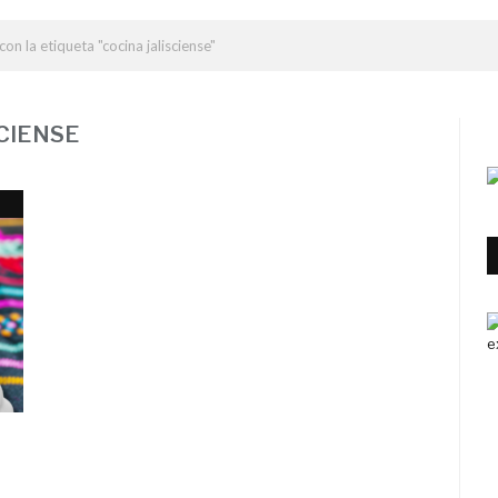
on la etiqueta "cocina jalisciense"
CIENSE