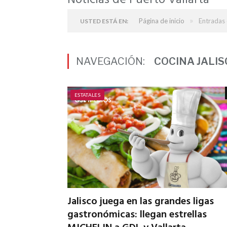
Noticias de Puerto Vallarta
»
Página de inicio
Entradas c
USTED ESTÁ EN:
NAVEGACIÓN:
COCINA JALIS
ESTATALES
Jalisco juega en las grandes ligas
gastronómicas: llegan estrellas