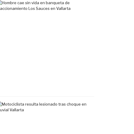
Hombre
cae
sin
vida
en
banqueta
de
fraccionamiento
Los
Sauces
en
Vallarta
7
agosto,
2026
Motociclista
resulta
lesionado
tras
choque