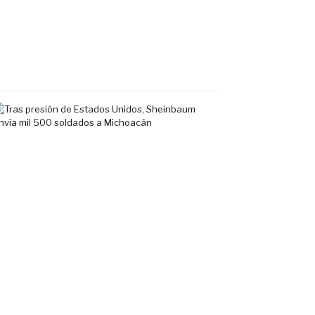
en
Fluvial
Vallarta
7
agosto,
2026
Tras
presión
de
Estados
Unidos,
Sheinbaum
envía
mil
500
soldados
a
Michoacán
6
agosto,
2026