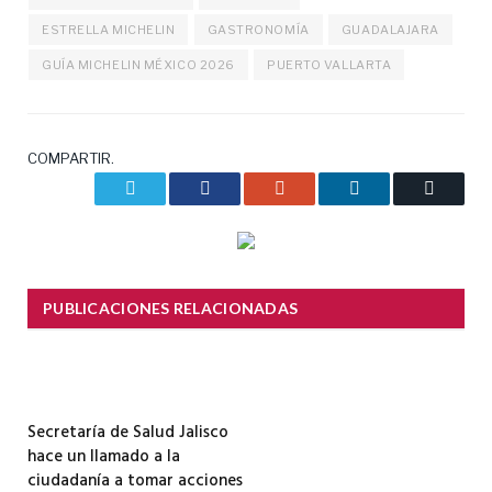
ESTRELLA MICHELIN
GASTRONOMÍA
GUADALAJARA
GUÍA MICHELIN MÉXICO 2026
PUERTO VALLARTA
COMPARTIR.
Twitter
Facebook
Google+
LinkedIn
Correo
electrón
PUBLICACIONES RELACIONADAS
Secretaría de Salud Jalisco
hace un llamado a la
ciudadanía a tomar acciones