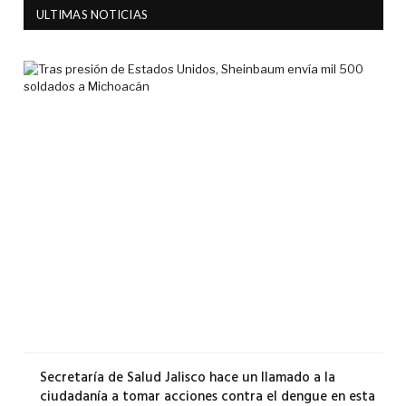
ULTIMAS NOTICIAS
Tra
pre
de
Est
Uni
She
env
mil
500
sol
a
Mic
6
agos
2026
Secretaría de Salud Jalisco hace un llamado a la
ciudadanía a tomar acciones contra el dengue en esta