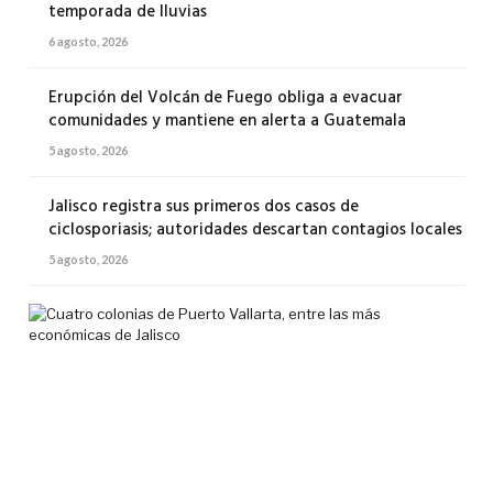
temporada de lluvias
6 agosto, 2026
Erupción del Volcán de Fuego obliga a evacuar
comunidades y mantiene en alerta a Guatemala
5 agosto, 2026
Jalisco registra sus primeros dos casos de
ciclosporiasis; autoridades descartan contagios locales
5 agosto, 2026
Cua
col
de
Pue
Val
ent
las
má