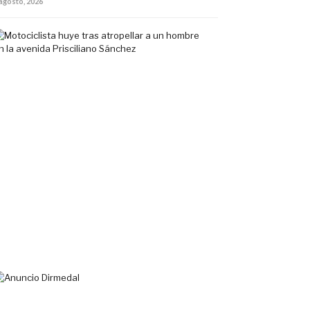
 agosto, 2026
Motociclista
huye
tras
atropellar
a
un
hombre
en
la
avenida
Prisciliano
Sánchez
5
agosto,
2026