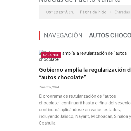
Noticias de Puerto Vallarta
»
Página de inicio
Entradas 
USTED ESTÁ EN:
NAVEGACIÓN:
AUTOS CHOC
NACIONAL
Gobierno amplía la regularización d
“autos chocolate”
7 marzo, 2024
El programa de regularización de “autos
chocolate” continuará hasta el final del sexenio
continuará aplicándose en varios estados,
incluyendo Jalisco, Nayarit, Michoacán, Sinaloa y
Coahuila.