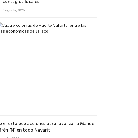
contagios locales
5 agosto, 2026
Cuatro
colonias
de
Puerto
Vallarta,
entre
las
más
económicas
de
Jalisco
5
agosto,
2026
GE fortalece acciones para localizar a Manuel
frén “N” en todo Nayarit