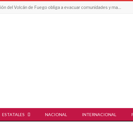
Erupción del Volcán de Fuego obliga a evacuar comunidades y mantiene en alerta a Guatemala
ESTATALES
NACIONAL
INTERNACIONAL