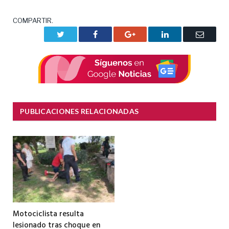
COMPARTIR.
Twitter
Facebook
Google+
LinkedIn
Correo
electrón
PUBLICACIONES RELACIONADAS
Motociclista resulta
lesionado tras choque en