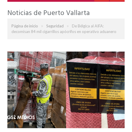
Noticias de Puerto Vallarta
»
»
Página de inicio
Seguridad
De Bélgica al AIFA:
decomisan 84 mil cigarrillos apócrifos en operativo aduanero