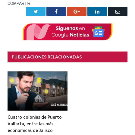
COMPARTIR.
Twitter
Facebook
Google+
LinkedIn
Correo
electrón
PUBLICACIONES RELACIONADAS
Cuatro colonias de Puerto
Vallarta, entre las más
económicas de Jalisco