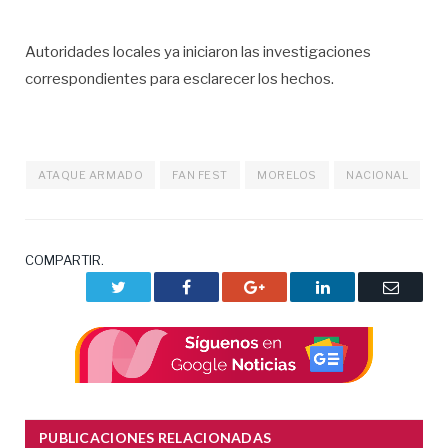
Autoridades locales ya iniciaron las investigaciones
correspondientes para esclarecer los hechos.
ATAQUE ARMADO
FAN FEST
MORELOS
NACIONAL
COMPARTIR.
Twitter
Facebook
Google+
LinkedIn
Correo
electrón
PUBLICACIONES RELACIONADAS