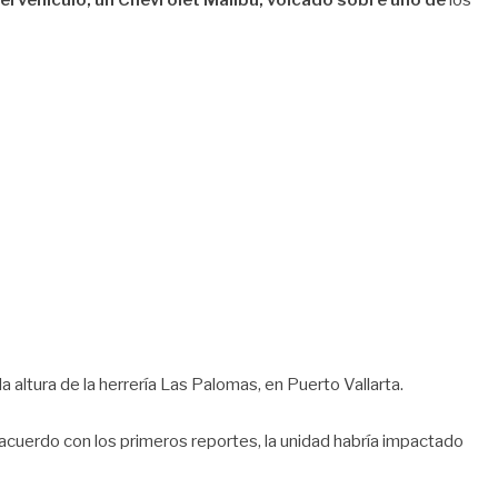
 el vehículo, un Chevrolet Malibu, volcado sobre uno de
los
 altura de la herrería Las Palomas, en Puerto Vallarta.
 De acuerdo con los primeros reportes, la unidad habría impactado