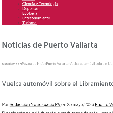
Ciencia y Tecnología
Deportes
Ecología
Entretenimiento
Turismo
Noticias de Puerto Vallarta
Página de inicio
»
Puerto Vallarta
»
Vuelca automóvil sobre el Li
Usted está en:
Vuelca automóvil sobre el Libramient
50
Por
Redacción Notiespacio PV
en
25 mayo, 2026
Puerto Va