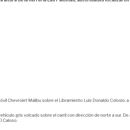
a altura de la herrería Las Palomas; autoridades localizaron
il Chevrolet Malibu sobre el Libramiento Luis Donaldo Colosio, a la
l vehículo gris volcado sobre el carril con dirección de norte a sur.
El Caloso.