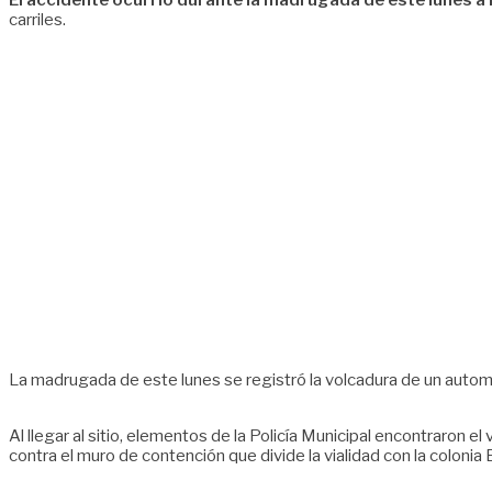
El accidente ocurrió durante la madrugada de este lunes a l
carriles.
La madrugada de este lunes se registró la volcadura de un automóv
Al llegar al sitio, elementos de la Policía Municipal encontraron e
contra el muro de contención que divide la vialidad con la colonia 