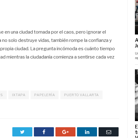
se en una ciudad tomada por el caos, pero ignorar el
ia no solo destruye vidas, también rompe la confianza y
u propia ciudad. La pregunta incómoda es cuánto tiempo
dad mientras la ciudadanía comienza a sentirse cada vez
OS
IXTAPA
PAPELERÍA
PUERTO VALLARTA
Twitter
Facebook
Google+
LinkedIn
Correo