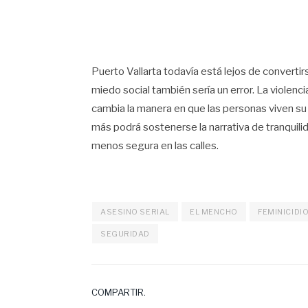
Puerto Vallarta todavía está lejos de convertir
miedo social también sería un error. La violenc
cambia la manera en que las personas viven s
más podrá sostenerse la narrativa de tranquili
menos segura en las calles.
ASESINO SERIAL
EL MENCHO
FEMINICIDI
SEGURIDAD
COMPARTIR.