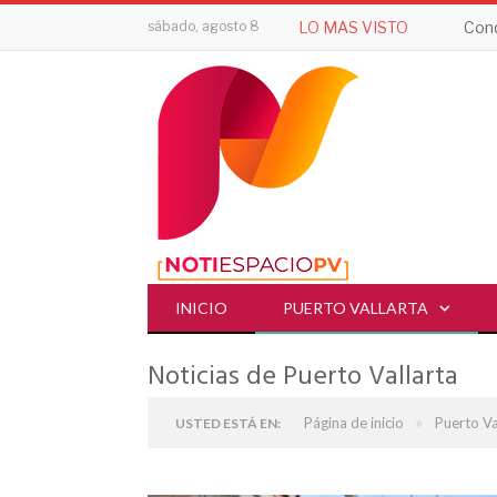
sábado, agosto 8
LO MAS VISTO
Cond
INICIO
PUERTO VALLARTA
Noticias de Puerto Vallarta
»
Página de inicio
Puerto Va
USTED ESTÁ EN: