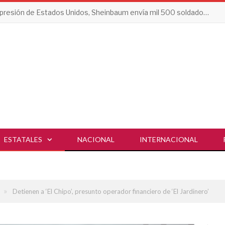
Tras presión de Estados Unidos, Sheinbaum envía mil 500 soldados a Michoacán
ESTATALES
NACIONAL
INTERNACIONAL
»
Detienen a ‘El Chipo’, presunto operador financiero de ‘El Jardinero’