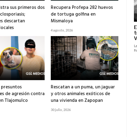
istra sus primeros dos
Recupera Profepa 282 huevos
closporiasis;
de tortuga golfina en
s descartan
Mismaloya
locales
4 agosto, 2026
 presuntos
Rescatan a un puma, un jaguar
es de agresión contra
y otros animales exóticos de
en Tlajomulco
una vivienda en Zapopan
30 julio, 2026