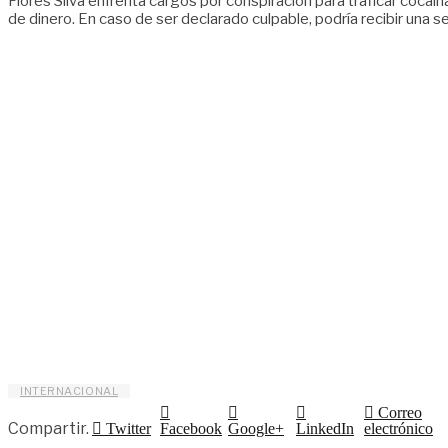
Flores Silva enfrenta cargos por conspiración para traficar cocaín
de dinero. En caso de ser declarado culpable, podría recibir una
INTERNACIONAL
Correo
Compartir.
Twitter
Facebook
Google+
LinkedIn
electrónico