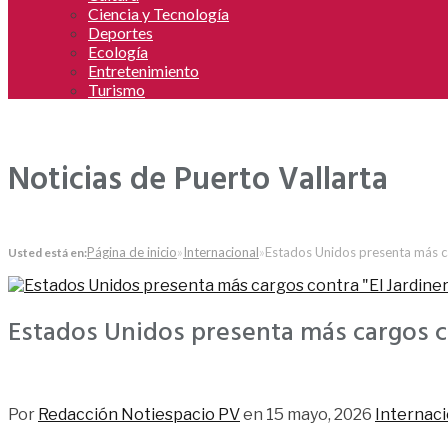
Ciencia y Tecnología
Deportes
Ecología
Entretenimiento
Turismo
Noticias de Puerto Vallarta
Página de inicio
»
Internacional
»
Estados Unidos presenta más ca
Usted está en:
Estados Unidos presenta más cargos co
143
Por
Redacción Notiespacio PV
en
15 mayo, 2026
Internaci