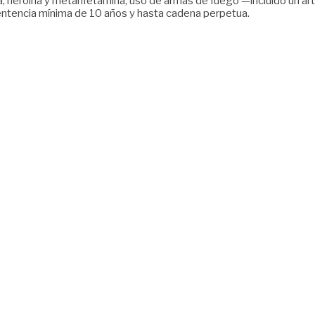
a, heroína y metanfetamina, uso de armas de fuego —incluido un arte
 sentencia mínima de 10 años y hasta cadena perpetua.