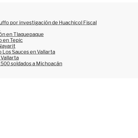
ffo por investigación de Huachicol Fiscal
o
ión en Tlaquepaque
o en Tepic
Nayarit
 Los Sauces en Vallarta
 Vallarta
l 500 soldados a Michoacán