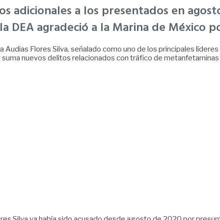
os adicionales a los presentados en agosto
e la DEA agradeció a la Marina de México p
 Audias Flores Silva, señalado como uno de los principales líderes
 y suma nuevos delitos relacionados con tráfico de metanfetaminas 
es Silva ya había sido acusado desde agosto de 2020 por presunto 