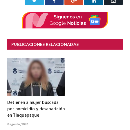
Twitter
Facebook
Google+
LinkedIn
Correo
electrón
PUBLICACIONES RELACIONADAS
Detienen a mujer buscada
por homicidio y desaparición
en Tlaquepaque
8 agosto, 2026