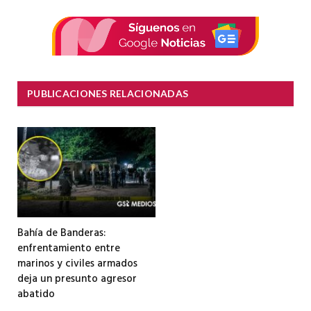
electrón
PUBLICACIONES RELACIONADAS
Bahía de Banderas:
enfrentamiento entre
marinos y civiles armados
deja un presunto agresor
abatido