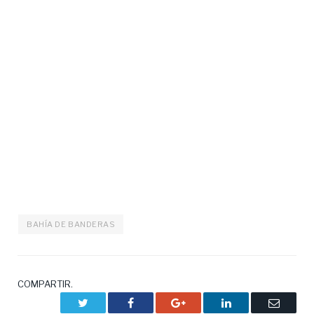
BAHÍA DE BANDERAS
COMPARTIR.
Twitter
Facebook
Google+
LinkedIn
Correo