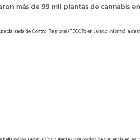
zaron más de 99 mil plantas de cannabis 
 Especializada de Control Regional (FECOR) en Jalisco, informó la de
 hallaron los sembradíos durante un recorrido de vigilancia en las 