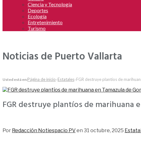
Ciencia y Tecnología
Deportes
Ecología
Entretenimiento
Turismo
Noticias de Puerto Vallarta
Página de inicio
»
Estatales
»
FGR destruye plantíos de marihuan
Usted está en:
FGR destruye plantíos de marihuana e
153
Por
Redacción Notiespacio PV
en
31 octubre, 2025
Estata