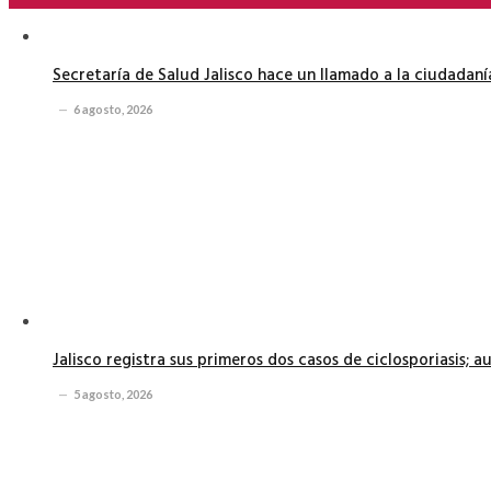
Secretaría de Salud Jalisco hace un llamado a la ciudadan
6 agosto, 2026
Jalisco registra sus primeros dos casos de ciclosporiasis; 
5 agosto, 2026