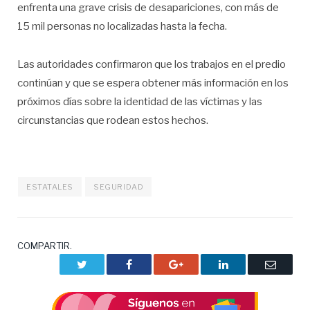
enfrenta una grave crisis de desapariciones, con más de
15 mil personas no localizadas hasta la fecha.
Las autoridades confirmaron que los trabajos en el predio
continúan y que se espera obtener más información en los
próximos días sobre la identidad de las víctimas y las
circunstancias que rodean estos hechos.
ESTATALES
SEGURIDAD
COMPARTIR.
Twitter
Facebook
Google+
LinkedIn
Correo
electrón