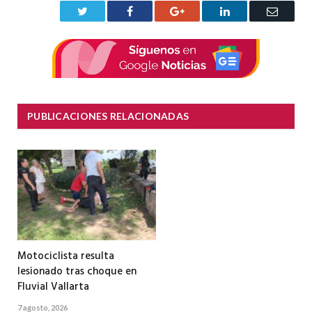
Twitter
Facebook
Google+
LinkedIn
Correo
electrón
PUBLICACIONES RELACIONADAS
Motociclista resulta
lesionado tras choque en
Fluvial Vallarta
7 agosto, 2026