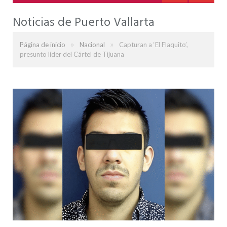
Noticias de Puerto Vallarta
»
»
Página de inicio
Nacional
Capturan a ‘El Flaquito’,
presunto líder del Cártel de Tijuana