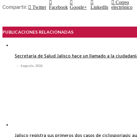
Correo
Compartir.
Twitter
Facebook
Google+
LinkedIn
electrónico
PUBLICACIONES RELACIONADAS
Secretaría de Salud Jalisco hace un llamado a la ciudadan
6 agosto, 2026
Jalisco registra sus primeros dos casos de ciclosporiasis; 