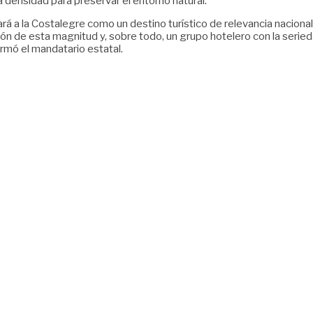
 densidad para preservar el entorno natural.
 a la Costalegre como un destino turístico de relevancia nacional 
sión de esta magnitud y, sobre todo, un grupo hotelero con la seried
irmó el mandatario estatal.