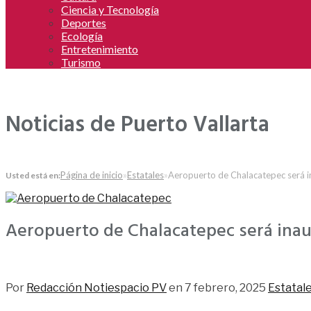
Ciencia y Tecnología
Deportes
Ecología
Entretenimiento
Turismo
Noticias de Puerto Vallarta
Página de inicio
»
Estatales
»
Aeropuerto de Chalacatepec será 
Usted está en:
Aeropuerto de Chalacatepec será ina
266
Por
Redacción Notiespacio PV
en
7 febrero, 2025
Estatal