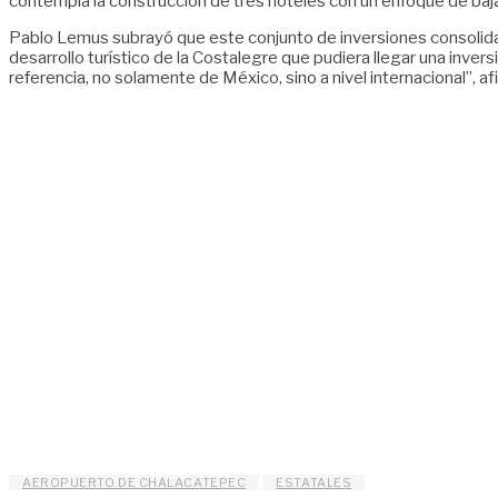
contempla la construcción de tres hoteles con un enfoque de baja
Pablo Lemus subrayó que este conjunto de inversiones consolidará
desarrollo turístico de la Costalegre que pudiera llegar una inver
referencia, no solamente de México, sino a nivel internacional”, af
AEROPUERTO DE CHALACATEPEC
ESTATALES