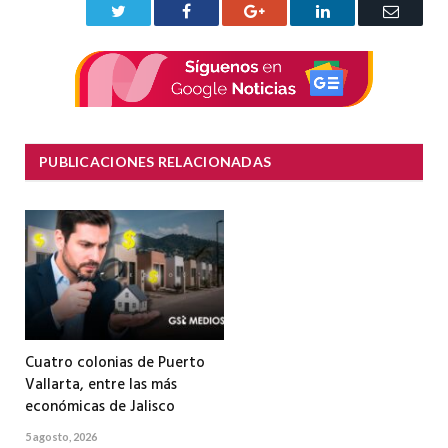
Twitter
Facebook
Google+
LinkedIn
Correo
electrón
PUBLICACIONES RELACIONADAS
Cuatro colonias de Puerto
Vallarta, entre las más
económicas de Jalisco
5 agosto, 2026