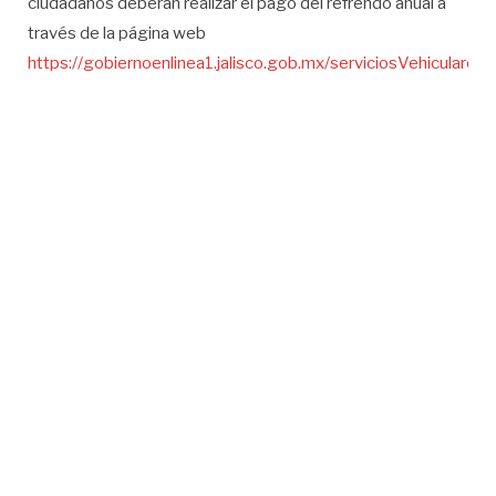
ciudadanos deberán realizar el pago del refrendo anual a
través de la página web
https://gobiernoenlinea1.jalisco.gob.mx/serviciosVehiculares/
.