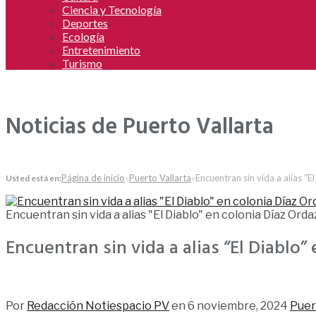
Ciencia y Tecnología
Deportes
Ecología
Entretenimiento
Turismo
Noticias de Puerto Vallarta
Página de inicio
»
Puerto Vallarta
»
Encuentran sin vida a alias “E
Usted está en:
Encuentran sin vida a alias "El Diablo" en colonia Díaz Orda
Encuentran sin vida a alias “El Diablo”
410
Por
Redacción Notiespacio PV
en
6 noviembre, 2024
Puer