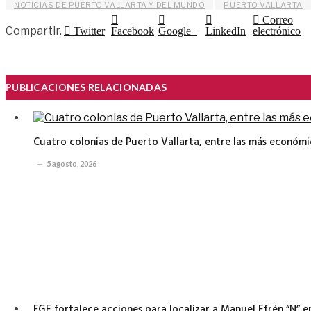
NOTICIAS DE PUERTO VALLARTA Y DEL MUNDO
PUERTO VALLARTA
Correo
Compartir.
Twitter
Facebook
Google+
LinkedIn
electrónico
PUBLICACIONES RELACIONADAS
Cuatro colonias de Puerto Vallarta, entre las más económi
5 agosto, 2026
FGE fortalece acciones para localizar a Manuel Efrén “N” 