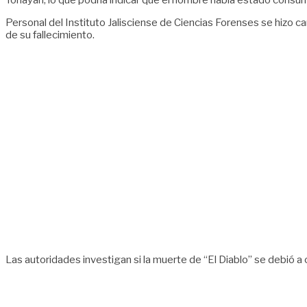
Tonayan, lo que podría indicar que el hombre había estado consu
Personal del Instituto Jalisciense de Ciencias Forenses se hizo ca
de su fallecimiento.
Las autoridades investigan si la muerte de “El Diablo” se debió a