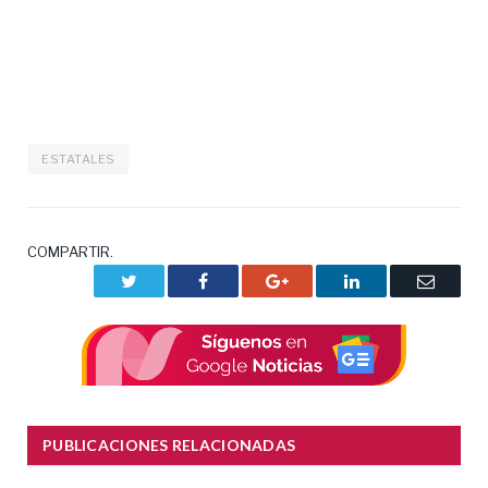
ESTATALES
COMPARTIR.
Twitter
Facebook
Google+
LinkedIn
Correo
electrón
PUBLICACIONES RELACIONADAS