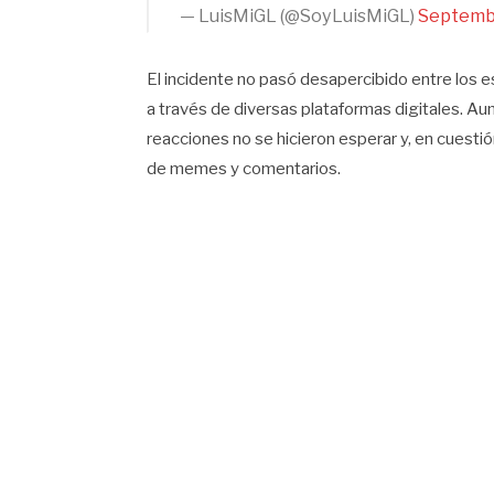
— LuisMiGL (@SoyLuisMiGL)
Septembe
El incidente no pasó desapercibido entre los 
a través de diversas plataformas digitales. Au
reacciones no se hicieron esperar y, en cuestió
de memes y comentarios.