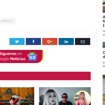
VIRALES
Twitter
Facebook
Google+
LinkedIn
Correo
electrónico