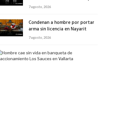
7 agosto, 2026
Condenan a hombre por portar
arma sin licencia en Nayarit
7 agosto, 2026
Hombre
cae
sin
vida
en
banqueta
de
fraccionamiento
Los
Sauces
en
Vallarta
7
agosto,