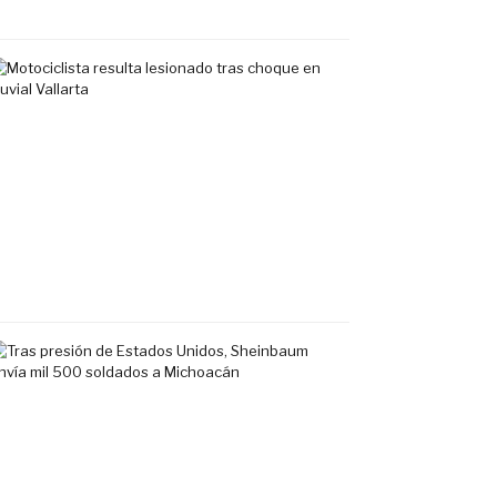
2026
Motociclista
resulta
lesionado
tras
choque
en
Fluvial
Vallarta
7
agosto,
2026
Tras
presión
de
Estados
Unidos,
Sheinbaum
envía