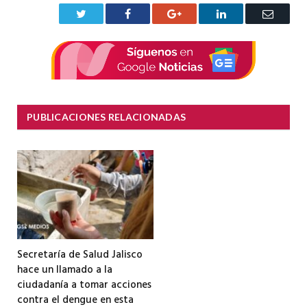
Twitter
Facebook
Google+
LinkedIn
Correo
electrón
PUBLICACIONES RELACIONADAS
Secretaría de Salud Jalisco
hace un llamado a la
ciudadanía a tomar acciones
contra el dengue en esta