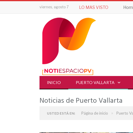
viernes, agosto 7
LO MAS VISTO
INICIO
PUERTO VALLARTA
Noticias de Puerto Vallarta
»
Página de inicio
Puerto Va
USTED ESTÁ EN: