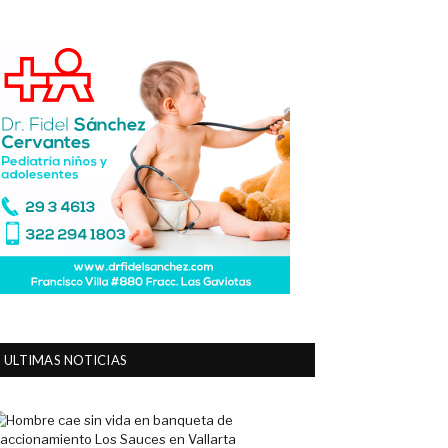
ULTIMAS NOTICIAS
Hombre
cae