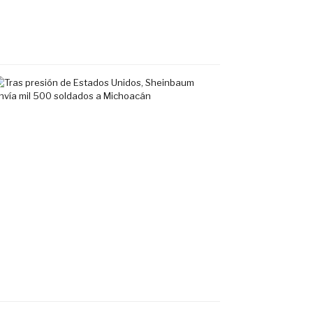
Vallarta
7
agosto,
2026
Tras
presión
de
Estados
Unidos,
Sheinbaum
envía
mil
500
soldados
a
Michoacán
6
agosto,
2026