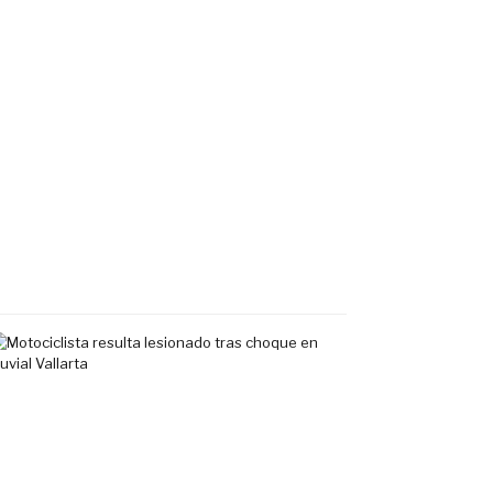
sin
vida
en
banqueta
de
fraccionamiento
Los
Sauces
en
Vallarta
7
agosto,
2026
Motociclista
resulta
lesionado
tras
choque
en
Fluvial