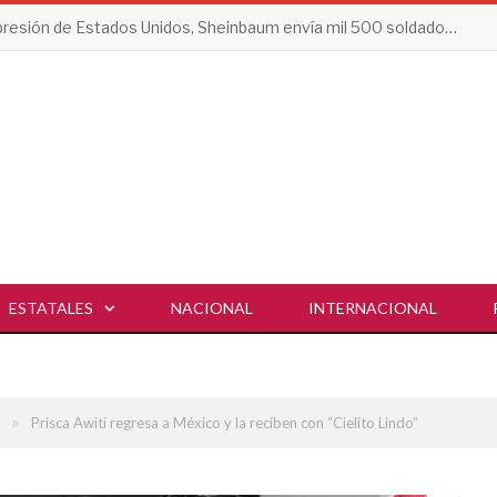
Tras presión de Estados Unidos, Sheinbaum envía mil 500 soldados a Michoacán
ESTATALES
NACIONAL
INTERNACIONAL
»
Prisca Awiti regresa a México y la reciben con “Cielito Lindo”