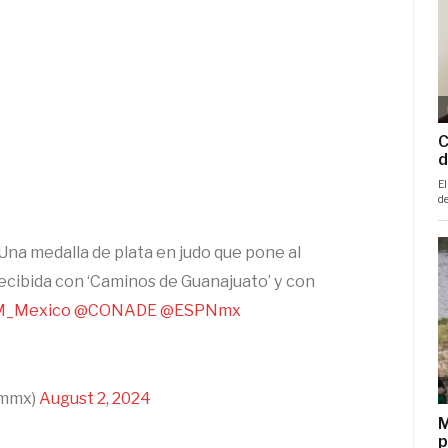
 Una medalla de plata en judo que pone al
ecibida con ‘Caminos de Guanajuato’ y con
_Mexico
@CONADE
@ESPNmx
ommx)
August 2, 2024