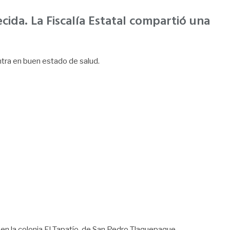
cida. La Fiscalía Estatal compartió una
ntra en buen estado de salud.
 en la colonia El Tapatío, de San Pedro Tlaquepaque.