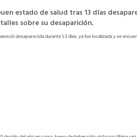
buen estado de salud tras 13 días desapare
talles sobre su desaparición.
maneció desaparecida durante 13 días, ya fue localizada y se encue
de julio del año en curso, luego de haber sido vista por última vez