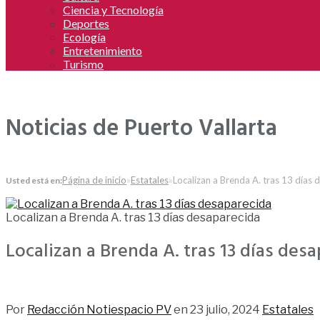
Ciencia y Tecnología
Deportes
Ecología
Entretenimiento
Turismo
Noticias de Puerto Vallarta
Página de inicio
»
Estatales
»
Localizan a Brenda A. tras 13 días
Usted está en:
Localizan a Brenda A. tras 13 días desaparecida
Localizan a Brenda A. tras 13 días des
1,531
Por
Redacción Notiespacio PV
en
23 julio, 2024
Estatales