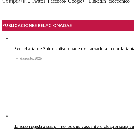
Compartir.
Twitter
Facebook
Google+
LinkedIn
electrónico
PUBLICACIONES RELACIONADAS
Secretaría de Salud Jalisco hace un llamado a la ciudadan
6 agosto, 2026
Jalisco registra sus primeros dos casos de ciclosporiasis; 