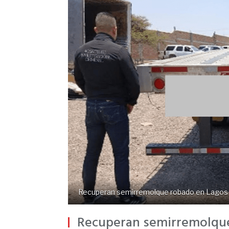
Recuperan semirremolque robado en Lagos
Recuperan semirremolqu