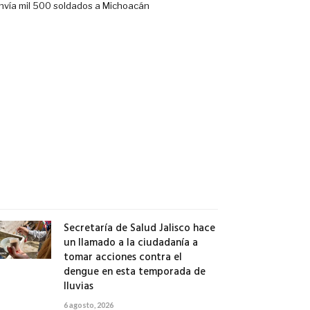
presión
de
Estados
Unidos,
Sheinbaum
envía
mil
500
soldados
a
Michoacán
6
agosto,
2026
Secretaría de Salud Jalisco hace
un llamado a la ciudadanía a
tomar acciones contra el
dengue en esta temporada de
lluvias
6 agosto, 2026