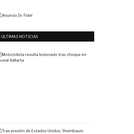
ULTIMAS NOTICIAS
Motociclista
resulta
lesionado
tras
choque
en
Fluvial
Vallarta
7
agosto,
2026
Tras