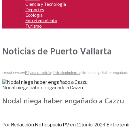
Ciencia y Tecnología
Deportes
Ecología
Entretenimiento
Turismo
Noticias de Puerto Vallarta
Página de inicio
»
Entretenimiento
»
Nodal niega haber engañado
Usted está en:
Nodal niega haber engañado a Cazzu
Nodal niega haber engañado a Cazzu
138
Por
Redacción Notiespacio PV
en
11 junio, 2024
Entreteni