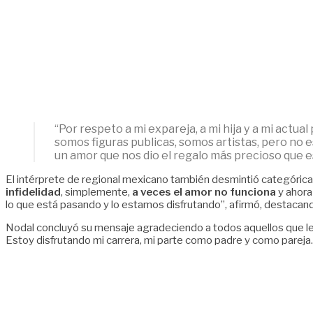
“Por respeto a mi expareja, a mi hija y a mi actua
somos figuras publicas, somos artistas, pero no e
un amor que nos dio el regalo más precioso que es
El intérprete de regional mexicano también desmintió categóricame
infidelidad
, simplemente,
a veces el amor no funciona
y ahora
lo que está pasando y lo estamos disfrutando”, afirmó, destacando
Nodal concluyó su mensaje agradeciendo a todos aquellos que le h
Estoy disfrutando mi carrera, mi parte como padre y como pareja. 