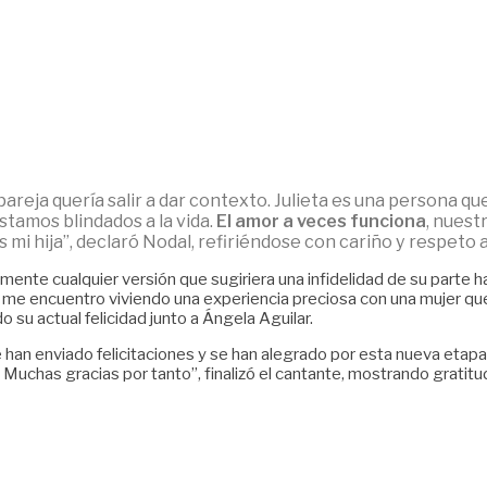
l pareja quería salir a dar contexto. Julieta es una persona q
stamos blindados a la vida.
El amor a veces funciona
, nuest
 mi hija”, declaró Nodal, refiriéndose con cariño y respeto 
nte cualquier versión que sugiriera una infidelidad de su parte ha
 me encuentro viviendo una experiencia preciosa con una mujer q
 su actual felicidad junto a Ángela Aguilar.
an enviado felicitaciones y se han alegrado por esta nueva etapa e
Muchas gracias por tanto”, finalizó el cantante, mostrando gratitud