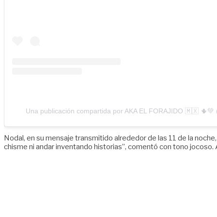
Una publicación compartida por AKA EL FORAJIDO 🇲🇽 🌵💚
Nodal, en su mensaje transmitido alrededor de las 11 de la noche,
chisme ni andar inventando historias”, comentó con tono jocoso. 