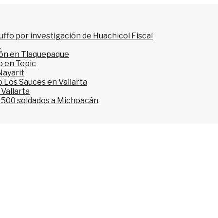
ffo por investigación de Huachicol Fiscal
o
ión en Tlaquepaque
o en Tepic
Nayarit
 Los Sauces en Vallarta
 Vallarta
l 500 soldados a Michoacán