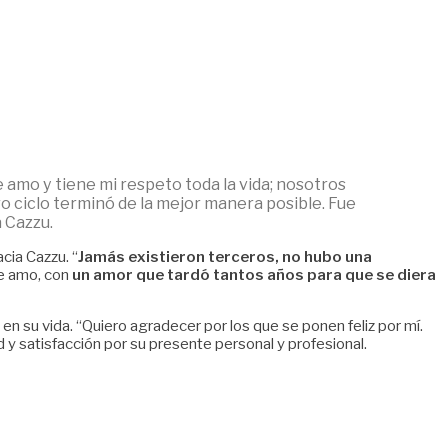
ue amo y tiene mi respeto toda la vida; nosotros
ro ciclo terminó de la mejor manera posible. Fue
a Cazzu.
cia Cazzu. “
Jamás existieron terceros, no hubo una
ue amo, con
un amor que tardó tantos años para que se diera
n su vida. “Quiero agradecer por los que se ponen feliz por mí.
 y satisfacción por su presente personal y profesional.