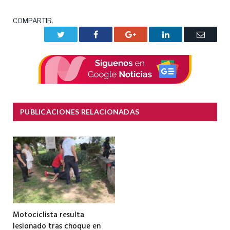
COMPARTIR.
Twitter
Facebook
Google+
LinkedIn
Correo
electrón
PUBLICACIONES RELACIONADAS
Motociclista resulta
lesionado tras choque en