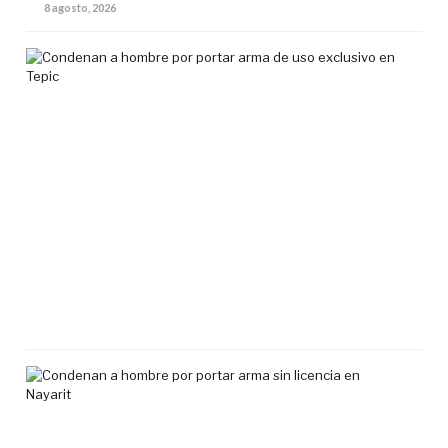
8 agosto, 2026
Co
a
ho
por
por
ar
de
uso
exc
en
Tep
7
agos
2026
Co
a
ho
por