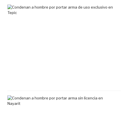
Co
a
ho
por
por
ar
de
uso
exc
en
Tep
7
agos
2026
Co
a
ho
por
por