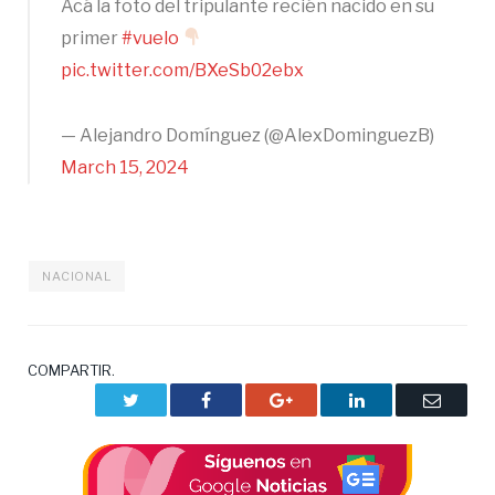
Acá la foto del tripulante recién nacido en su
primer
#vuelo
pic.twitter.com/BXeSb02ebx
— Alejandro Domínguez (@AlexDominguezB)
March 15, 2024
NACIONAL
COMPARTIR.
Twitter
Facebook
Google+
LinkedIn
Correo
electrón