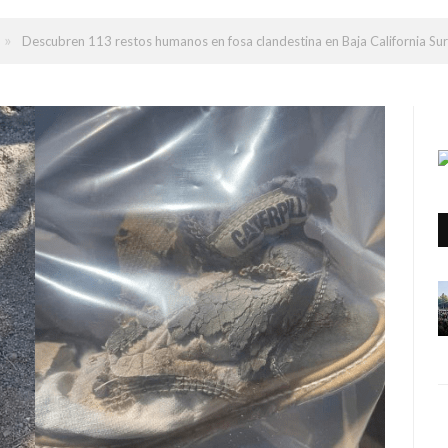
»
Descubren 113 restos humanos en fosa clandestina en Baja California Sur