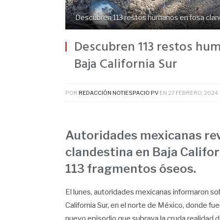
Descubren 113 restos humanos en fosa clande
Descubren 113 restos hum
Baja California Sur
POR
REDACCIÓN NOTIESPACIO PV
EN
27 FEBRERO, 2024
Autoridades mexicanas reve
clandestina en Baja Califor
113 fragmentos óseos.
El lunes, autoridades mexicanas informaron so
California Sur, en el norte de México, donde f
nuevo episodio que subraya la cruda realidad d