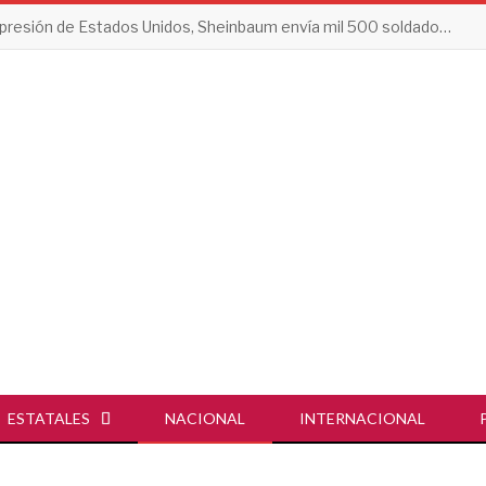
Tras presión de Estados Unidos, Sheinbaum envía mil 500 soldados a Michoacán
ESTATALES
NACIONAL
INTERNACIONAL