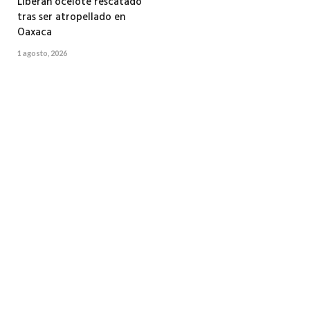
Liberan ocelote rescatado
tras ser atropellado en
Oaxaca
1 agosto, 2026