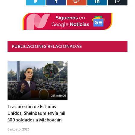
Twitter
Facebook
Google+
LinkedIn
Correo
electrón
PUBLICACIONES RELACIONADAS
Tras presión de Estados
Unidos, Sheinbaum envía mil
500 soldados a Michoacán
6 agosto, 2026