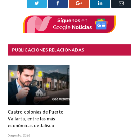
Twitter
Facebook
Google+
LinkedIn
Correo
electrón
PUBLICACIONES RELACIONADAS
Cuatro colonias de Puerto
Vallarta, entre las más
económicas de Jalisco
5 agosto, 2026