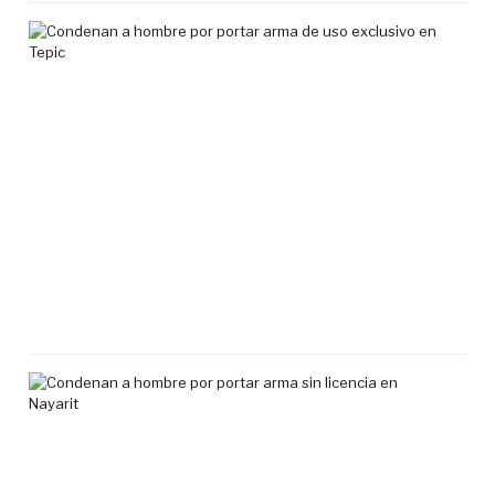
Co
a
ho
por
por
ar
de
uso
exc
en
Tep
7
agos
2026
Co
a
ho
por
por