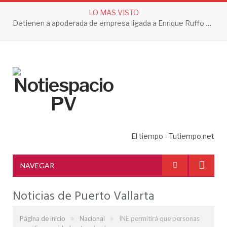
LO MAS VISTO
Detienen a apoderada de empresa ligada a Enrique Ruffo por investigación de Huachicol Fiscal
El tiempo - Tutiempo.net
NAVEGAR
Noticias de Puerto Vallarta
»
»
Página de inicio
Nacional
INE permitirá que personas