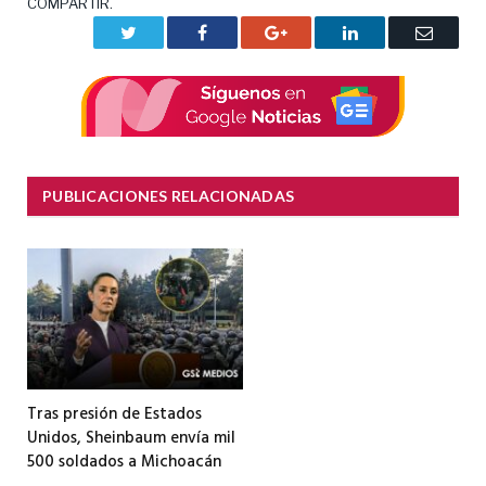
COMPARTIR.
Twitter
Facebook
Google+
LinkedIn
Correo
electrón
PUBLICACIONES RELACIONADAS
Tras presión de Estados
Unidos, Sheinbaum envía mil
500 soldados a Michoacán