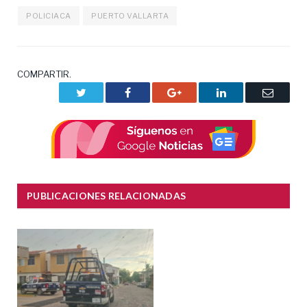
POLICIACA
PUERTO VALLARTA
COMPARTIR.
Twitter
Facebook
Google+
LinkedIn
Correo
electrón
PUBLICACIONES RELACIONADAS