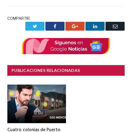
COMPARTIR.
Twitter
Facebook
Google+
LinkedIn
Correo
electrón
PUBLICACIONES RELACIONADAS
Cuatro colonias de Puerto