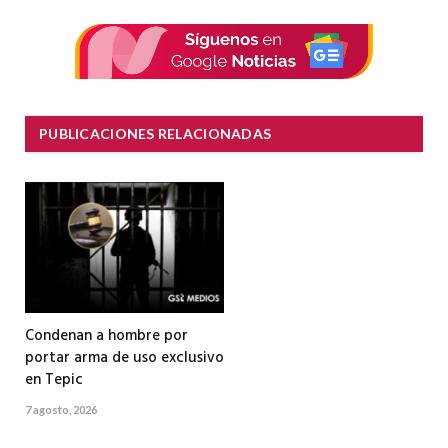
electrón
PUBLICACIONES RELACIONADAS
Condenan a hombre por
portar arma de uso exclusivo
en Tepic
7 agosto, 2026