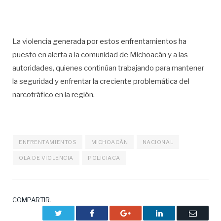
La violencia generada por estos enfrentamientos ha
puesto en alerta a la comunidad de Michoacán y a las
autoridades, quienes continúan trabajando para mantener
la seguridad y enfrentar la creciente problemática del
narcotráfico en la región.
ENFRENTAMIENTOS
MICHOACÁN
NACIONAL
OLA DE VIOLENCIA
POLICIACA
COMPARTIR.
Twitter
Facebook
Google+
LinkedIn
Correo