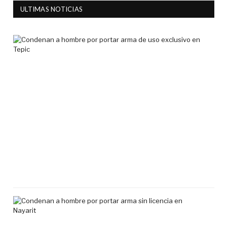
ULTIMAS NOTICIAS
Co
a
ho
por
por
ar
de
uso
exc
en
Tep
7
agos
2026
Co
a
ho