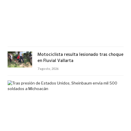
Los
Sau
en
Val
7
agos
2026
Motociclista resulta lesionado tras choque
en Fluvial Vallarta
7 agosto, 2026
Tra
pre
de
Est
Uni
She
env
mil