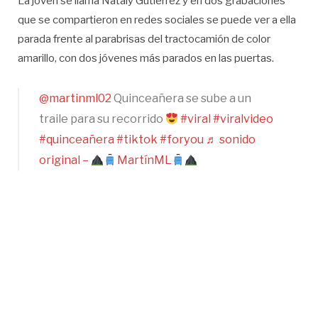
La joven se llama Nataly Gutiérrez y en dos grabaciones
que se compartieron en redes sociales se puede ver a ella
parada frente al parabrisas del tractocamión de color
amarillo, con dos jóvenes más parados en las puertas.
@martinml02
Quinceañera se sube a un
traile para su recorrido
#viral
#viralvideo
#quinceañera
#tiktok
#foryou
♬ sonido
original –
MartínML