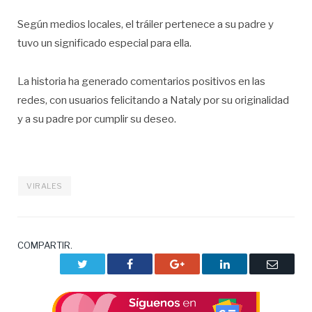
Según medios locales, el tráiler pertenece a su padre y
tuvo un significado especial para ella.
La historia ha generado comentarios positivos en las
redes, con usuarios felicitando a Nataly por su originalidad
y a su padre por cumplir su deseo.
VIRALES
COMPARTIR.
Twitter
Facebook
Google+
LinkedIn
Correo
electrón