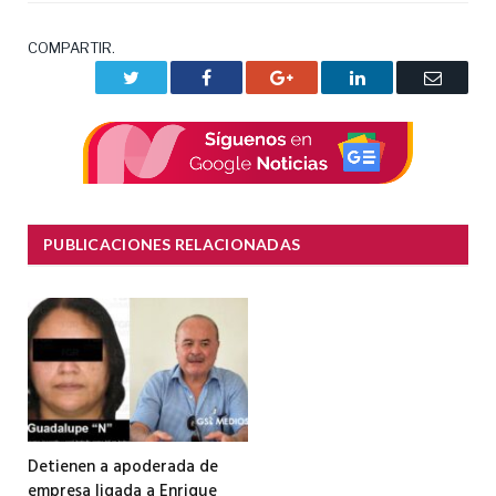
COMPARTIR.
Twitter
Facebook
Google+
LinkedIn
Correo
electrón
PUBLICACIONES RELACIONADAS
Detienen a apoderada de
empresa ligada a Enrique