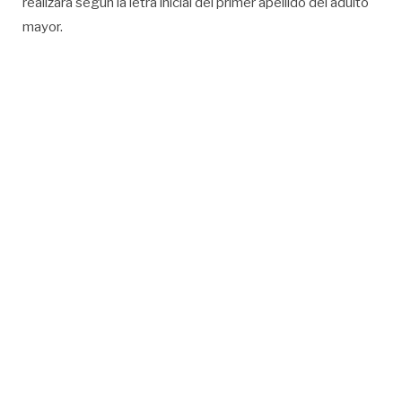
realizará según la letra inicial del primer apellido del adulto
mayor.