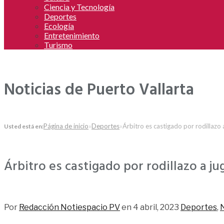
Ciencia y Tecnología
Deportes
Ecología
Entretenimiento
Turismo
Noticias de Puerto Vallarta
Página de inicio
»
Deportes
»
Árbitro es castigado por rodillazo
Usted está en:
Árbitro es castigado por rodillazo a j
259
Por
Redacción Notiespacio PV
en
4 abril, 2023
Deportes
,