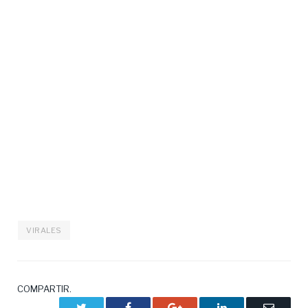
VIRALES
COMPARTIR.
Twitter
Facebook
Google+
LinkedIn
Correo