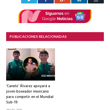
electrón
PUBLICACIONES RELACIONADAS
‘Canelo’ Álvarez apoyará a
joven boxeador mexicano
para competir en el Mundial
Sub-19
29 julio, 2026