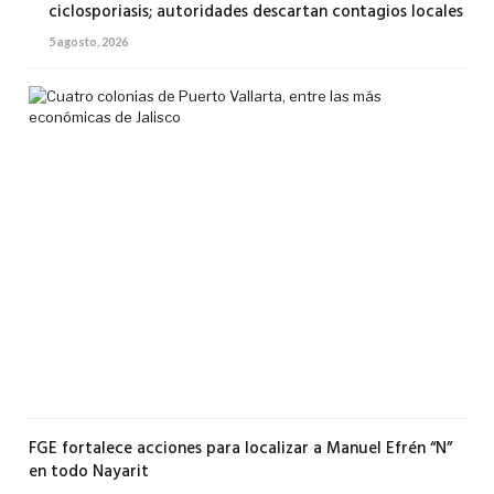
ciclosporiasis; autoridades descartan contagios locales
5 agosto, 2026
Cua
col
de
Pue
Val
ent
las
má
eco
de
Jal
5
agos
2026
FGE fortalece acciones para localizar a Manuel Efrén “N”
en todo Nayarit