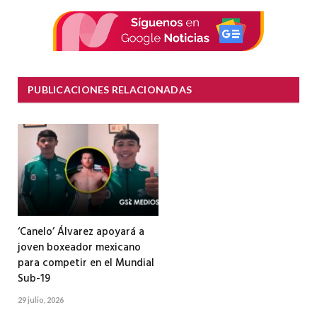
electrón
PUBLICACIONES RELACIONADAS
‘Canelo’ Álvarez apoyará a
joven boxeador mexicano
para competir en el Mundial
Sub-19
29 julio, 2026