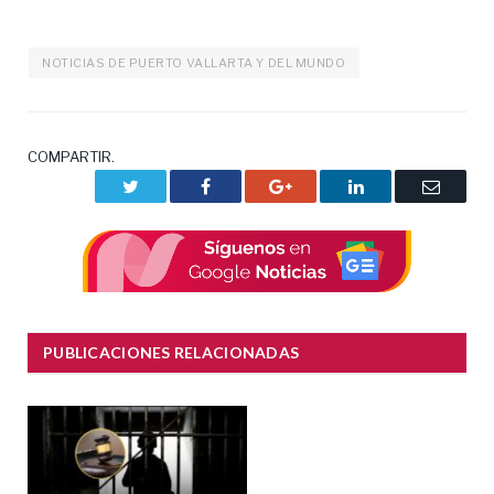
NOTICIAS DE PUERTO VALLARTA Y DEL MUNDO
COMPARTIR.
Twitter
Facebook
Google+
LinkedIn
Correo
electrón
PUBLICACIONES RELACIONADAS