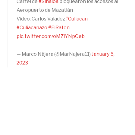
Cartel de
#Sinaloa
bloquearon los accesos al
Aeropuerto de Mazatlán
Video: Carlos Valadez
#Culiacan
#Culiacanazo
#ElRaton
pic.twitter.com/oMZlYNpOeb
— Marco Nájera (@MarNajera11)
January 5,
2023