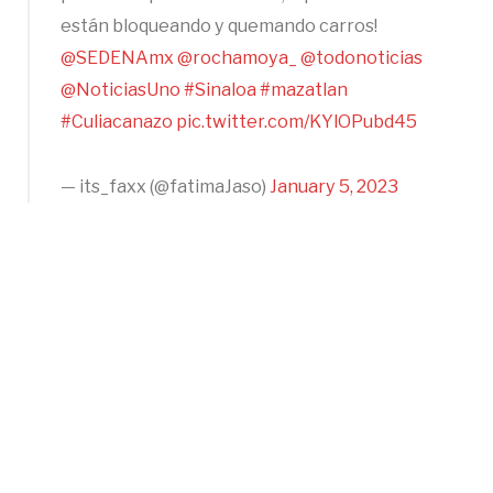
están bloqueando y quemando carros!
@SEDENAmx
@rochamoya_
@todonoticias
@NoticiasUno
#Sinaloa
#mazatlan
#Culiacanazo
pic.twitter.com/KYlOPubd45
— its_faxx (@fatimaJaso)
January 5, 2023